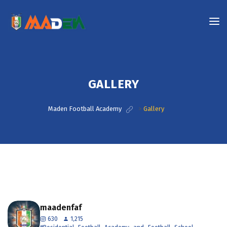
GALLERY
Maden Football Academy
>
Gallery
maadenfaf
630
1,215