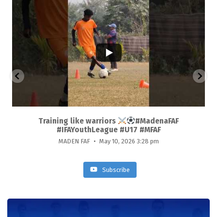
55
3
ue
Training like warriors
#MadenaFAF
#IFAYouthLeague #U17 #MFAF
MADEN FAF
May 10, 2026 3:28 pm
Subscribe