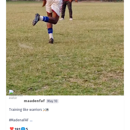
maadenfaf
May 10
Training like warriors
...
#MadenaFAF
191
5