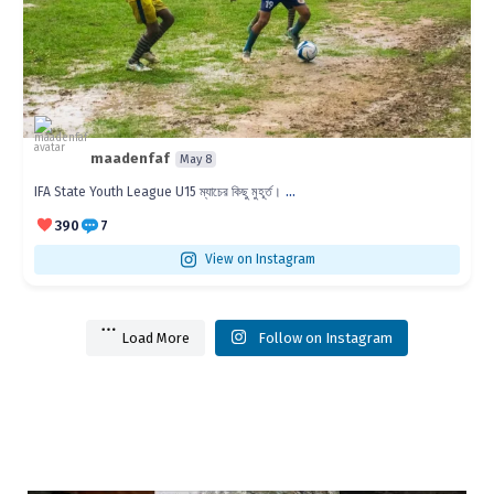
maadenfaf
May 8
...
IFA State Youth League U15 ম্যাচের কিছু মুহূর্ত।
390
7
View on Instagram
Load More
Follow on Instagram
i1ZVUtHU0htaldteWZRLkFaQlIxT210UXhv
YouTube Video VVU3cXhYZVVCci1ZVU