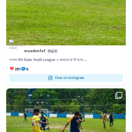
maadenfaf
May 8
...
গতকাল IFA State Youth League-এ আমাদের U-17 দলের
281
6
View on Instagram
...
IFA State Youth League U15 ম্যাচের কিছু মুহূর্ত।
390
7