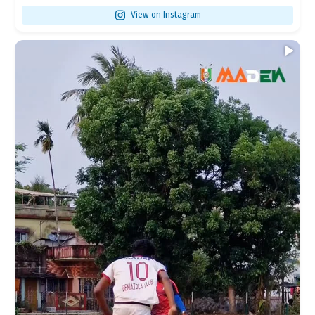
View on Instagram
Training like warriors
...
#MadenaFAF
191
5